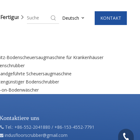
Fertigungsprozess
Nachricht
KONTAKT
Deutsch
sitz-Bodenscheuersaugmaschine für Krankenhäuser
enschrubber
handgeführte Scheuersaugmaschine
tengünstiger Bodenschrubber
e-on-Bodenwäscher
Kontaktiere uns
Tel.: +86-552-2041880 / +86-153-4552-7791

indusfloorscrubber
@gmail.com

+86-552