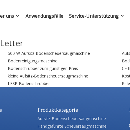
er uns
Anwendungsfälle
Service-Unterstützung
Letter
500-W-Aufsitz-Bodenscheuersaugmaschine
Auf
Bodenreinigungsmaschine
Bod
Bodenschrubber zum günstigen Preis
CE 
kleine Aufsitz-Bodenscheuersaugmaschine
Kos
LESP-Bodenschrubber
Rid
s
Produktkategorie
Aufsitz-Bodenscheuersaugmaschine
Handgeführte Scheuersaugmaschine