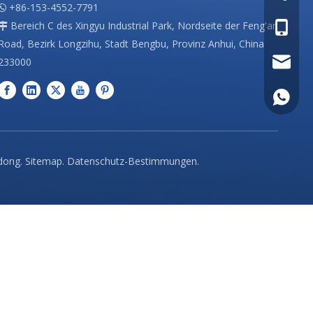
+86-153-4552-7791

Bereich C des Xingyu Industrial Park, Nordseite der Feng'an
+86-153

Road, Bezirk Longzihu, Stadt Bengbu, Provinz Anhui, China
233000
info@in
+86-153
dong
.
Sitemap
.
Datenschutz-Bestimmungen
.