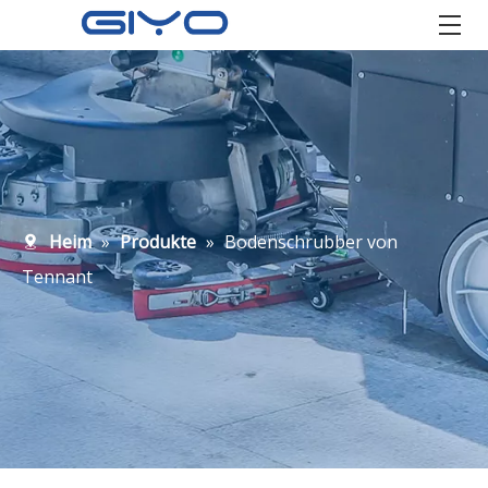
Heim
»
Produkte
»
Bodenschrubber von
Tennant