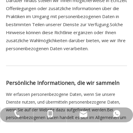
Darüber hinaus stellen wir Ihnen möglicherweise in Echtzeit
Offenlegungen oder zusätzliche Informationen über die
Praktiken im Umgang mit personenbezogenen Daten in
bestimmten Teilen unserer Dienste zur Verfügung.Solche
Hinweise können diese Richtlinie ergänzen oder Ihnen
zusätzliche Wahlmöglichkeiten darüber bieten, wie wir Ihre
personenbezogenen Daten verarbeiten.
Persönliche Informationen, die wir sammeln
Wir erfassen personenbezogene Daten, wenn Sie unsere
Dienste nutzen, und übermitteln personenbezogene Daten,
wenn Sie auf der Website dazu aufgefordert werden.Bei
info@indusfloorscrubber.com
+86-153-4552-7791
+86-153-4552-7791
+86-552-2041880
personenbezogenen Daten handelt es sich im Allgemeinen um
alle Informationen, die sich auf Sie beziehen, Sie persönlich
identifizieren oder dazu verwendet werden könnten, Sie zu