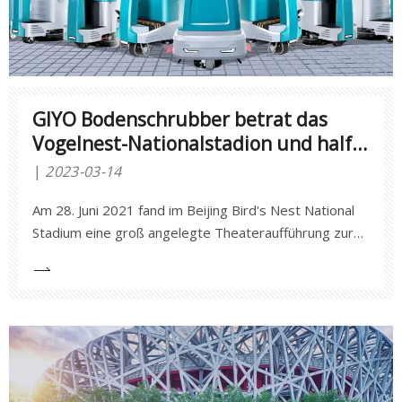
GIYO Bodenschrubber betrat das
Vogelnest-Nationalstadion und half
bei der groß angelegten
2023-03-14
Theateraufführung zum 100.
Am 28. Juni 2021 fand im Beijing Bird's Nest National
Jahrestag der Gründung der
Stadium eine groß angelegte Theateraufführung zur
Kommunistischen Partei Chinas
Feier des 100. Jahrestags der Gründung der
Kommunistischen Partei Chinas statt.Die von Anhui
Jieyao Cleaning Equipment Co., Ltd. hergestellte
Aufsitz-Bodenscheuersaugmaschine A10 hatte die
Ehre, bei Bird's Ne dabei zu sein