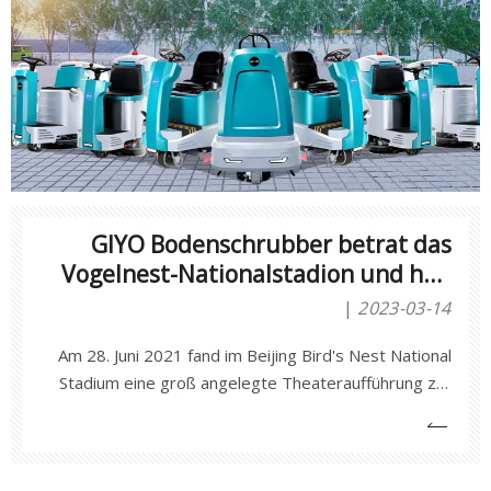
GIYO Bodenschrubber betrat das
Vogelnest-Nationalstadion und half
bei der groß angelegten
2023-03-14
Theateraufführung zum 100.
Am 28. Juni 2021 fand im Beijing Bird's Nest National
Jahrestag der Gründung der
Stadium eine groß angelegte Theateraufführung zur
Kommunistischen Partei Chinas
Feier des 100. Jahrestags der Gründung der
Kommunistischen Partei Chinas statt.Die von Anhui
Jieyao Cleaning Equipment Co., Ltd. hergestellte