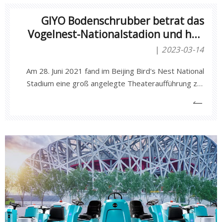
GIYO Bodenschrubber betrat das
Vogelnest-Nationalstadion und half
bei der groß angelegten
2023-03-14
Theateraufführung zum 100.
Am 28. Juni 2021 fand im Beijing Bird's Nest National
Jahrestag der Gründung der
Stadium eine groß angelegte Theateraufführung zur
Kommunistischen Partei Chinas
Feier des 100. Jahrestags der Gründung der
Kommunistischen Partei Chinas statt.Die von Anhui
Jieyao Cleaning Equipment Co., Ltd. hergestellte
Aufsitz-Bodenscheuersaugmaschine A10 hatte die
Ehre, bei Bird's Ne dabei zu sein