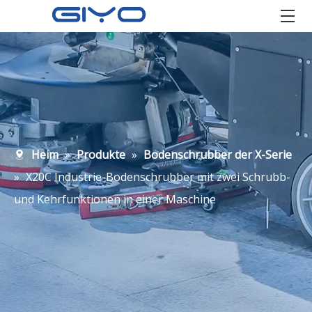
Heim
»
Produkte
»
Bodenschrubber der X-Serie
»
X20C Industrie-Bodenschrubber mit zwei Schrubb-
und Kehrfunktionen in einer Maschine