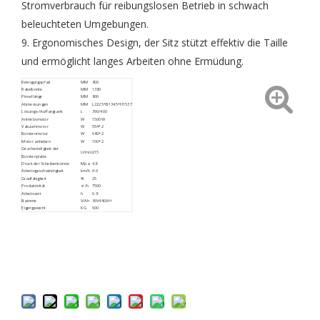
Stromverbrauch für reibungslosen Betrieb in schwach
beleuchteten Umgebungen.
9. Ergonomisches Design, der Sitz stützt effektiv die Taille
und ermöglicht langes Arbeiten ohne Ermüdung.
Reinigungspfad
MM
800
Rakelbreite
MM
1380
Pinsellänge
MM
800
Abmessungen
MM
L2225*B1345*H1537
Lösungs-/Auffangtank
L
390/400
Antriebsmotor
W
1500W
Vakuummotor
W
554*2
Bürstenmotor
W
680*2
Motor anheben
W
100*2
Geschwindigkeit der
U/min
215
Bürstenplatte
Druck der Scheibenbürste
Mpa
4.8
Arbeitsgeschwindigkeit
km/h
0-9
Gradfähigkeit
%
25
Produktivität
㎡/h
7500
Arbeitszeit
h
6-8
Batterie
V/Ah
36V440AH
Eigengewicht
KG
600